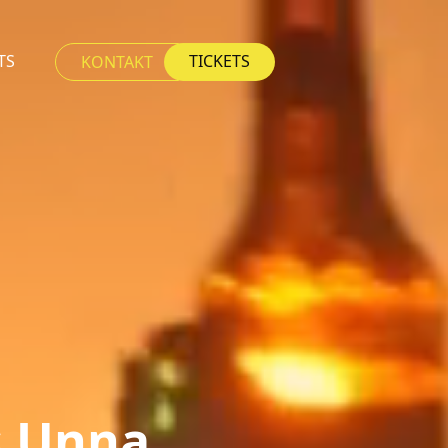
TS
TICKETS
KONTAKT
s Unna